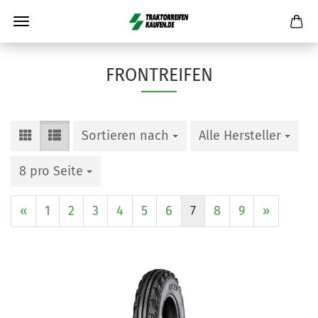
FRONTREIFEN
Sortieren nach
Alle Hersteller
8 pro Seite
«
1
2
3
4
5
6
7
8
9
»