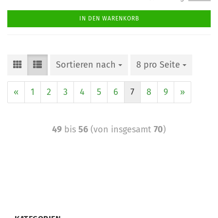
IN DEN WARENKORB
Sortieren nach
8 pro Seite
«
1
2
3
4
5
6
7
8
9
»
49
bis
56
(von insgesamt
70
)