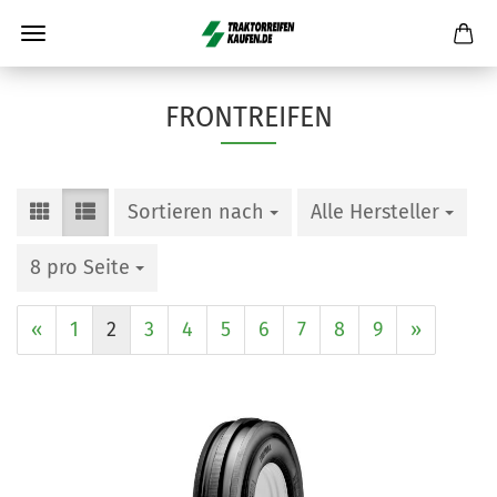
FRONTREIFEN
Sortieren nach
Alle Hersteller
8 pro Seite
«
1
2
3
4
5
6
7
8
9
»