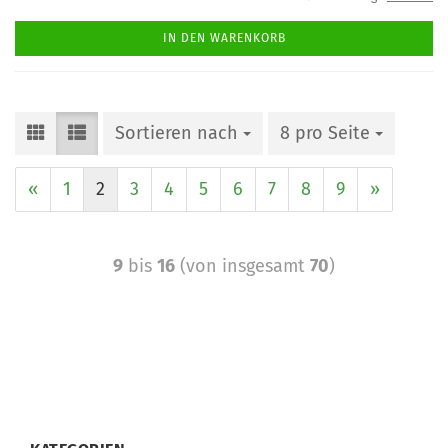
IN DEN WARENKORB
Sortieren nach
8 pro Seite
«
1
2
3
4
5
6
7
8
9
»
9
bis
16
(von insgesamt
70
)