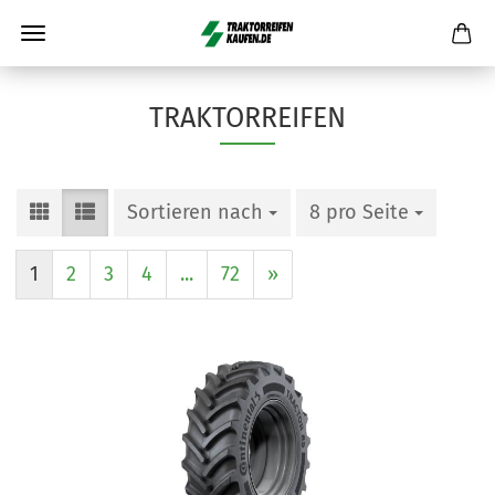
TRAKTORREIFEN
Sortieren nach
8 pro Seite
1
2
3
4
...
72
»