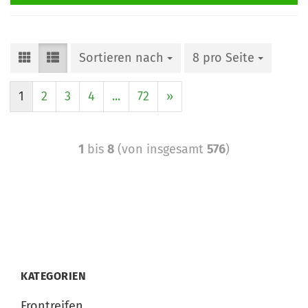
Sortieren nach
8 pro Seite
1
2
3
4
...
72
»
1
bis
8
(von insgesamt
576
)
KATEGORIEN
Frontreifen