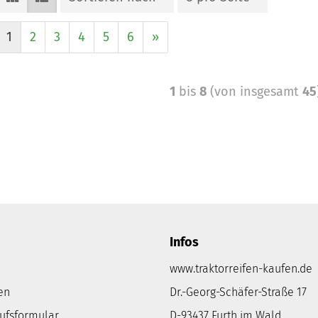
1
2
3
4
5
6
»
1
bis
8
(von insgesamt
45
Infos
www.traktorreifen-kaufen.de
en
Dr.-Georg-Schäfer-Straße 17
rufsformular
D-93437 Furth im Wald