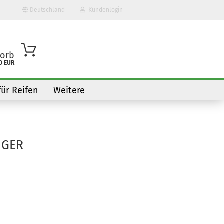
Deutschland
Kundenlogin
orb
0 EUR
für Reifen
Weitere
NGER
o erstellen
wort vergessen?