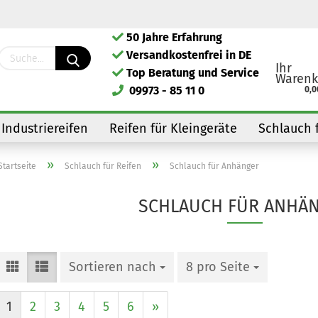
50 Jahre Erfahrung
Lieferland
Versandkostenfrei in DE
Ihr
Top Beratung und Service
Warenk
09973 - 85 11 0
0,0
Industriereifen
Reifen für Kleingeräte
Schlauch 
»
»
Startseite
Schlauch für Reifen
Schlauch für Anhänger
SCHLAUCH FÜR ANHÄ
Kont
Pass
Sortieren nach
8 pro Seite
1
2
3
4
5
6
»