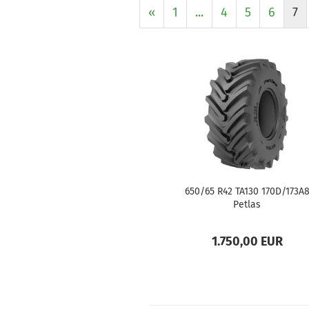
«
1
...
4
5
6
7
650/65 R42 TA130 170D/173A
Petlas
1.750,00 EUR