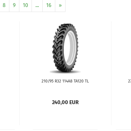
8
9
10
...
16
»
8
210/95 R32 114A8 TA120 TL
2
240,00 EUR