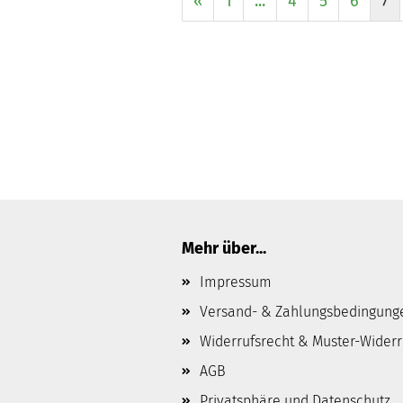
«
1
...
4
5
6
7
Mehr über...
Impressum
Versand- & Zahlungsbedingung
Widerrufsrecht & Muster-Wider
AGB
Privatsphäre und Datenschutz