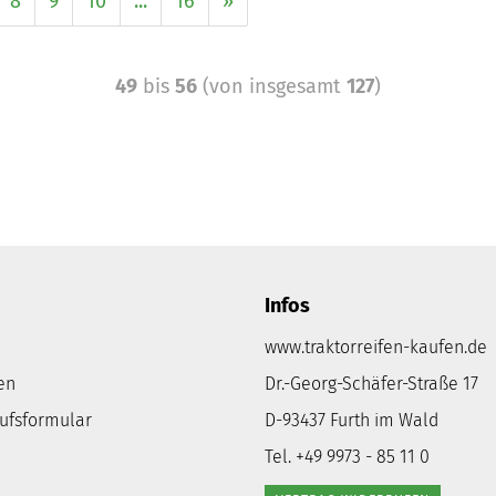
8
9
10
...
16
»
49
bis
56
(von insgesamt
127
)
Infos
www.traktorreifen-kaufen.de
en
Dr.-Georg-Schäfer-Straße 17
rufsformular
D-93437 Furth im Wald
Tel. +49 9973 - 85 11 0