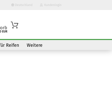
Deutschland
Kundenlogin
orb
0 EUR
für Reifen
Weitere
o erstellen
wort vergessen?