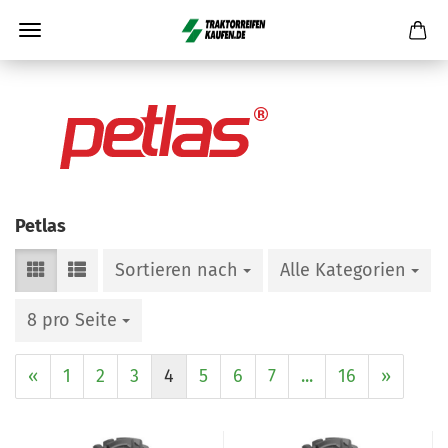
Petlas
Sortieren nach
Alle Kategorien
8 pro Seite
«
1
2
3
4
5
6
7
...
16
»