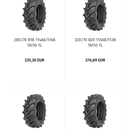
280/70 R18 114A8/114B
320/70 R20 113A8/113B
TA110 TL
TA110 TL
235,30 EUR
276,89 EUR