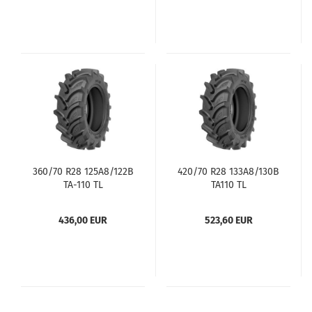
360/70 R28 125A8/122B
420/70 R28 133A8/130B
TA-110 TL
TA110 TL
436,00 EUR
523,60 EUR