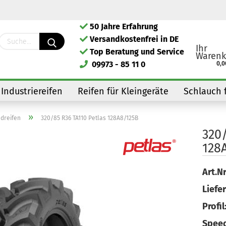
50 Jahre Erfahrung
Lieferland
Versandkostenfrei in DE
Ihr
Top Beratung und Service
Warenk
09973 - 85 11 0
0,0
Industriereifen
Reifen für Kleingeräte
Schlauch 
»
adreifen
320/85 R36 TA110 Petlas 128A8/125B
320/
128
Kont
Art.Nr
Pass
Liefer
Profil