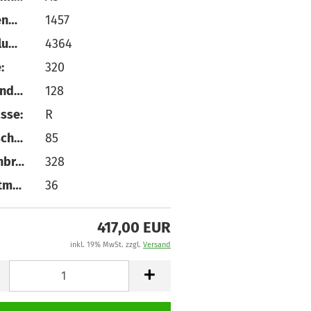
Aussendurchmesser:
1457
Abrollumfang:
4364
:
320
Loadindex:
128
sse:
R
Querschnitt:
85
Reifenbreite:
328
Hauptmass:
36
417,00 EUR
inkl. 19% MwSt. zzgl.
Versand