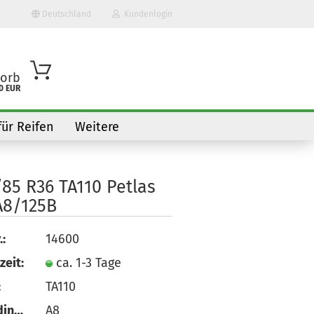
Deutschland
Kundenlogin
orb
0 EUR
für Reifen
Weitere
85 R36 TA110 Petlas
A8/125B
o erstellen
.:
14600
wort vergessen?
zeit:
ca. 1-3 Tage
:
TA110
Speedindex:
A8