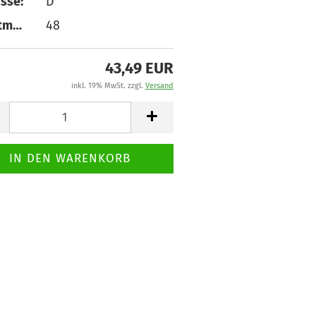
sse:
D
Hauptmass:
48
43,49 EUR
inkl. 19% MwSt. zzgl.
Versand