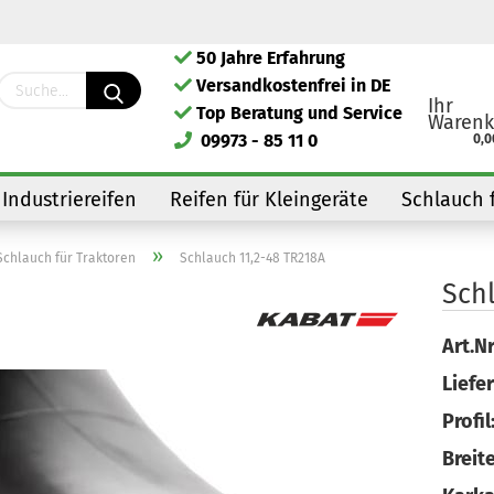
50 Jahre Erfahrung
Lieferland
Versandkostenfrei in DE
Ihr
Top Beratung und Service
Warenk
09973 - 85 11 0
0,0
Industriereifen
Reifen für Kleingeräte
Schlauch 
»
Schlauch für Traktoren
Schlauch 11,2-48 TR218A
Sch
Kont
Art.Nr
Pass
Liefer
Profil
Breite