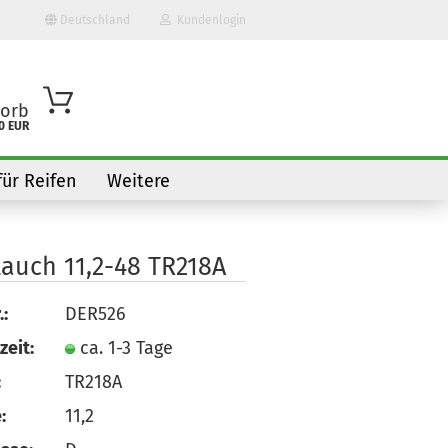
Deutschland
Kundenlogin
orb
0 EUR
für Reifen
Weitere
lauch 11,2-48 TR218A
o erstellen
.:
DER526
wort vergessen?
zeit:
ca. 1-3 Tage
:
TR218A
:
11,2