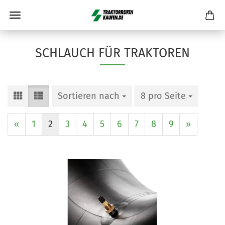
SCHLAUCH FÜR TRAKTOREN
Sortieren nach
8 pro Seite
«
1
2
3
4
5
6
7
8
9
»