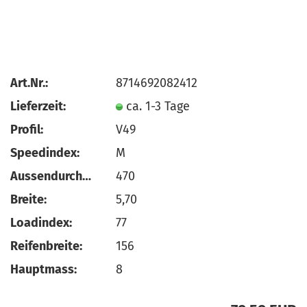
Art.Nr.:
8714692082412
Lieferzeit:
ca. 1-3 Tage
Profil:
V49
Speedindex:
M
Aussendurchmesser:
470
Breite:
5,70
Loadindex:
77
Reifenbreite:
156
Hauptmass:
8