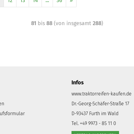
12
13
14
...
36
»
81
bis
88
(von insgesamt
288
)
Infos
www.traktorreifen-kaufen.de
en
Dr.-Georg-Schäfer-Straße 17
rufsformular
D-93437 Furth im Wald
Tel. +49 9973 - 85 11 0