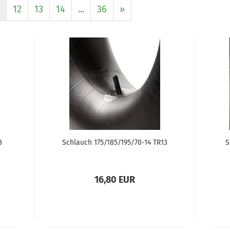
12
13
14
...
36
»
3
Schlauch 175/185/195/70-14 TR13
S
16,80 EUR