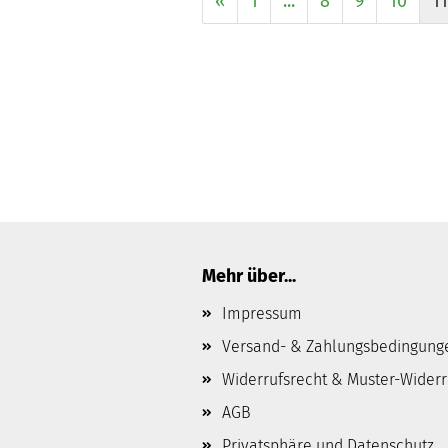
«
1
...
8
9
10
11
Mehr über...
Impressum
Versand- & Zahlungsbedingung
Widerrufsrecht & Muster-Wider
AGB
Privatsphäre und Datenschutz