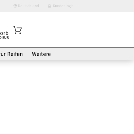
Deutschland
Kundenlogin
orb
0 EUR
für Reifen
Weitere
o erstellen
wort vergessen?