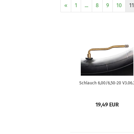
«
1
...
8
9
10
11
Schlauch 6,00/6,50-20 V3.06.
19,49 EUR