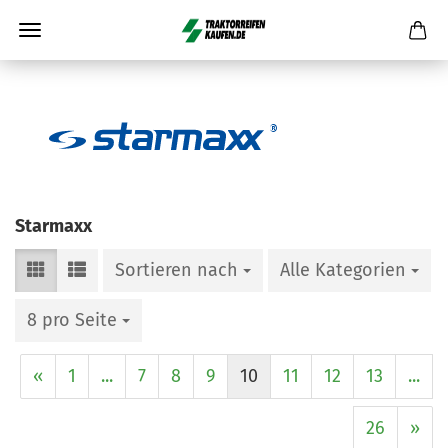
Starmaxx
Sortieren nach
Alle Kategorien
8 pro Seite
«
1
...
7
8
9
10
11
12
13
...
26
»