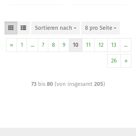
Sortieren nach
8 pro Seite
«
1
...
7
8
9
10
11
12
13
...
26
»
73
bis
80
(von insgesamt
205
)