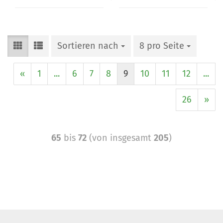
Sortieren nach
8 pro Seite
«
1
...
6
7
8
9
10
11
12
...
26
»
65
bis
72
(von insgesamt
205
)