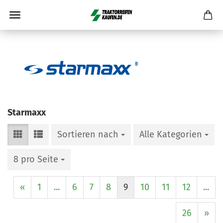
Starmaxx
Sortieren nach
Alle Kategorien
8 pro Seite
«
1
...
6
7
8
9
10
11
12
...
26
»