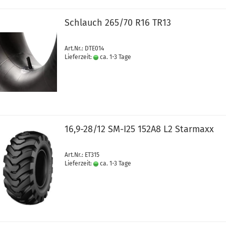
Schlauch 265/70 R16 TR13
Art.Nr.: DTE014
Lieferzeit:
ca. 1-3 Tage
16,9-28/12 SM-I25 152A8 L2 Starmaxx
Art.Nr.: ET315
Lieferzeit:
ca. 1-3 Tage