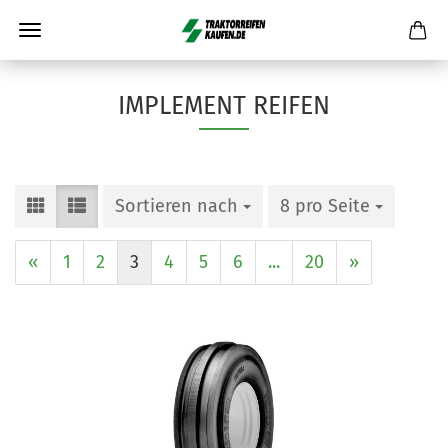
IMPLEMENT REIFEN
Sortieren nach
8 pro Seite
«
1
2
3
4
5
6
...
20
»