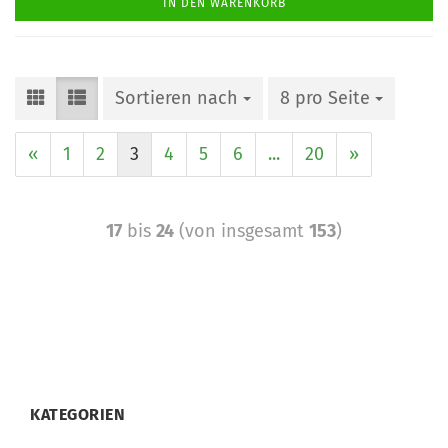
IN DEN WARENKORB
Sortieren nach
8 pro Seite
«
1
2
3
4
5
6
...
20
»
17
bis
24
(von insgesamt
153
)
KATEGORIEN