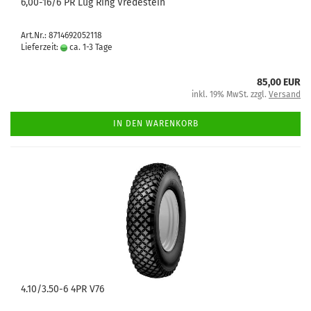
6,00-16/6 PR Lug Ring Vredestein
Art.Nr.: 8714692052118
Lieferzeit:
ca. 1-3 Tage
85,00 EUR
inkl. 19% MwSt. zzgl.
Versand
IN DEN WARENKORB
4.10/3.50-6 4PR V76